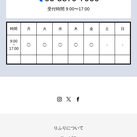
受付時間 9:00〜17:00
時間
月
火
水
木
金
土
日
9:00
~
◯
◯
◯
◯
◯
-
-
17:00
りふりについて