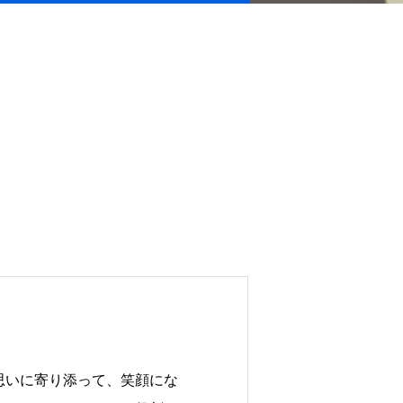
現在の施設の空き状況がご確認いただ
けます。
空き状況・スケジュール
、
ィ
思いに寄り添って、笑顔にな