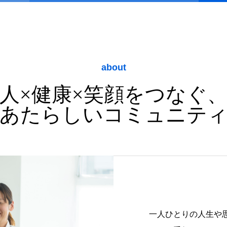
経験豊富なリハビリ専門家が、オーダ
ーメイドの生活リハビリを提供しま
す。
about
サービス
人×健康×笑顔をつなぐ
あたらしいコミュニテ
一人ひとりの人生や